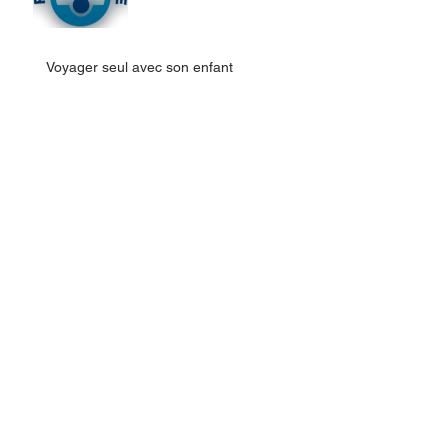
Voyager seul avec son enfant
Archives
septembre 2016
(1)
1 post
juin 2016
(1)
1 post
mai 2016
(1)
1 post
mars 2016
(2)
2 posts
1451, rue de l'Etna, bureau 202
Québec (Val-Bélair) (Québec) G3K 2S1
418-741-1071
NOUS SUIVRE :
​​​​© 2016 par Vicky Boucher notaire inc