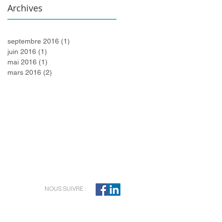
Archives
septembre 2016
(1)
1 post
juin 2016
(1)
1 post
mai 2016
(1)
1 post
mars 2016
(2)
2 posts
vboucher@vickybouchernotaire.com
NOUS SUIVRE :