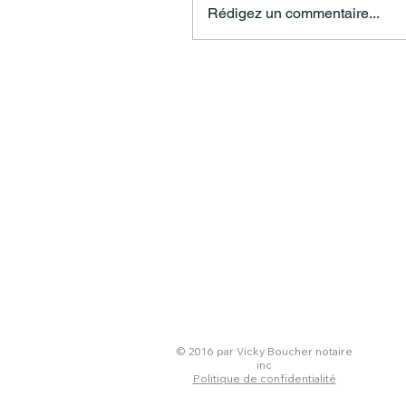
Rédigez un commentaire...
1451, rue de l'Etna, bureau 202
Québec (Val-Bélair) (Québec) G3K 2S1
​​​​© 2016 par Vicky Boucher notaire
inc
Politique de confidentialité